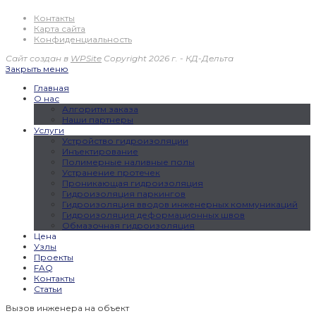
Контакты
Карта сайта
Конфиденциальность
Сайт создан в
WPSite
Copyright 2026 г. - КД-Дельта
Закрыть меню
Главная
О нас
Алгоритм заказа
Наши партнеры
Услуги
Устройство гидроизоляции
Инъектирование
Полимерные наливные полы
Устранение протечек
Проникающая гидроизоляция
Гидроизоляция паркингов
Гидроизоляция вводов инженерных коммуникаций
Гидроизоляция деформационных швов
Обмазочная гидроизоляция
Цена
Узлы
Проекты
FAQ
Контакты
Статьи
Вызов инженера на объект