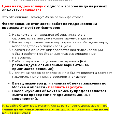
Цена на гидроизоляцию
одного и того же вида на разных
объектах
отличается
.
Это объективно. Почему? Из-за разных факторов.
Формирование стоимости работ по гидроизоляции
происходит с учётом факторов:
На каком этапе находится объект: или это этап
строительства, или уже эксплуатируемое здание;
Какие подготовительные мероприятия необходимы перед
непосредственно гидроизоляцией;
Состояние объекта: определяется вид гидроизоляции,
объём работ и необходимые гидроизоляционные
материалы;
Выбор гидроизоляционных материалов
(мы
рекомендуем оптимальные варианты – вы
принимаете решение)
;
Логистика: город расположения объекта влияет на доставку
гидроизоляционных материалов и так далее.
Выезд инженера для анализа объекта заказчика по
Москве и области –
бесплатная услуга
.
После изучения объекта клиенту предоставляется
смета на проведение гидроизоляционных
мероприятий.
И, давайте будем реалистами. Когда вам упорно доказывают, что
«
наши цены ниже рыночных
», вы должны понимать:
они ниже,
но… за ваш счёт.